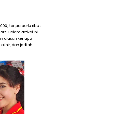
00, tanpa perlu ribet
t. Dalam artikel ini,
an alasan kenapa
khir, dan jadilah