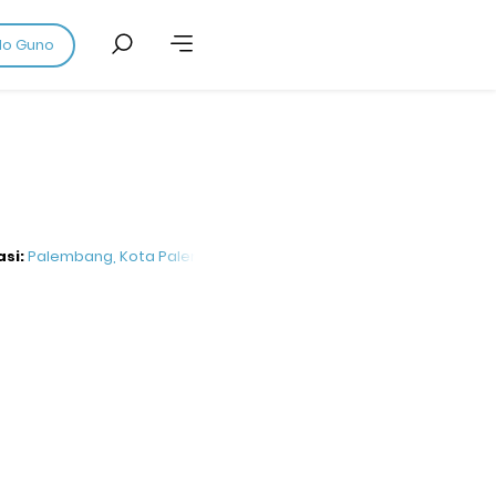
do Guno
asi:
Palembang, Kota Palembang, Sumatera Selatan, Indonesia