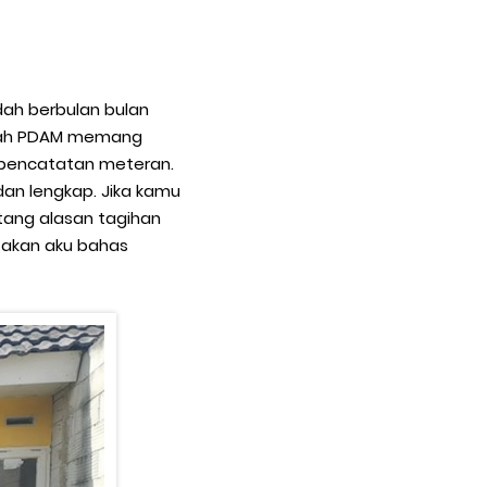
dah berbulan bulan
pakah PDAM memang
a pencatatan meteran.
an lengkap. Jika kamu
tang alasan tagihan
i akan aku bahas