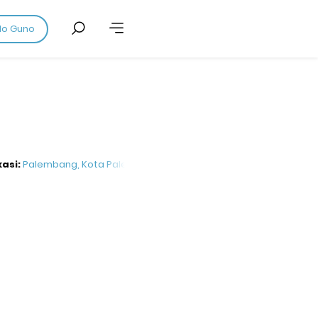
do Guno
kasi:
Palembang, Kota Palembang, Sumatera Selatan, Indonesia