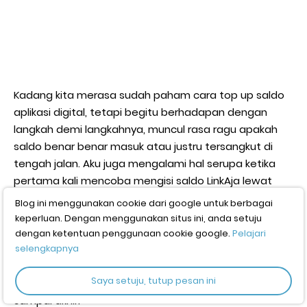
Kadang kita merasa sudah paham cara top up saldo
aplikasi digital, tetapi begitu berhadapan dengan
langkah demi langkahnya, muncul rasa ragu apakah
saldo benar benar masuk atau justru tersangkut di
tengah jalan. Aku juga mengalami hal serupa ketika
pertama kali mencoba mengisi saldo LinkAja lewat
BCA. Dari rasa penasaran itulah pengalaman ini aku
Blog ini menggunakan cookie dari google untuk berbagai
tulis supaya kamu bisa melihat prosesnya dengan
keperluan. Dengan menggunakan situs ini, anda setuju
lebih jelas tanpa harus takut salah langkah. Jika kamu
dengan ketentuan penggunaan cookie google.
Pelajari
sering waswas soal kode virtual account, biaya admin,
selengkapnya
atau cara memastikan saldo masuk, tulisan ini akan
Saya setuju, tutup pesan ini
jadi panduan yang bikin kamu lebih tenang dari awal
sampai akhir.